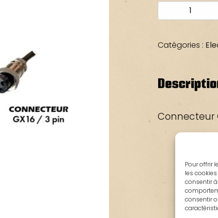
quantité
de
CHARGEUR
36V-
Catégories :
Ele
42V
2A
Descriptio
Connecteur 
Pour offrir
les cookies
consentir à
comportemen
consentir o
caractérist