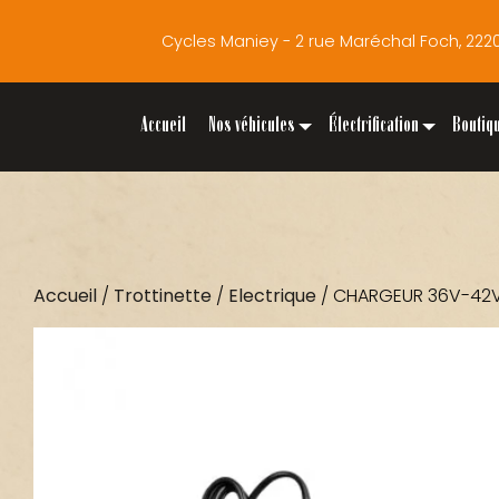
Cycles Maniey - 2 rue Maréchal Foch, 2
Accueil
Nos véhicules
Électrification
Boutiq
Accueil
/
Trottinette
/
Electrique
/ CHARGEUR 36V-42V