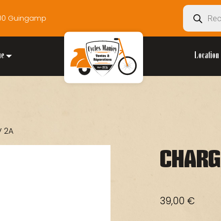
Recherche
2200 Guingamp
de
produits
ue
Location 
 2A
CHARG
39,00
€