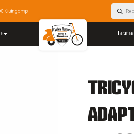
Recherche
2200 Guingamp
de
produits
ue
Location 
TRICY
ADAP