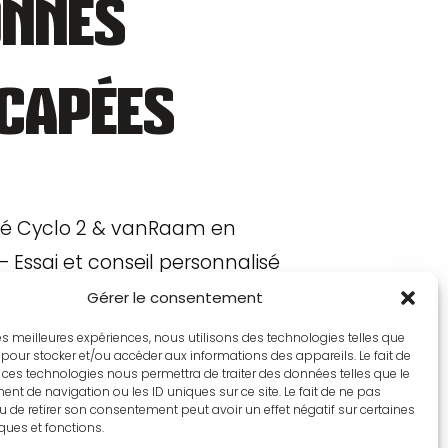
ONNES
CAPÉES
é Cyclo 2 & vanRaam en
 Essai et conseil personnalisé
Gérer le consentement
 les meilleures expériences, nous utilisons des technologies telles que
niey
, votre magasin de cycles
 pour stocker et/ou accéder aux informations des appareils. Le fait de
 ces technologies nous permettra de traiter des données telles que le
Maréchal Foch à Guingamp
t de navigation ou les ID uniques sur ce site. Le fait de ne pas
 proposons une gamme de
u de retirer son consentement peut avoir un effet négatif sur certaines
iques et fonctions.