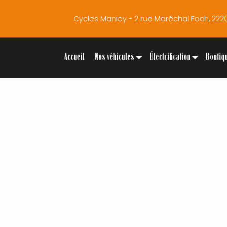
Cycles Maniey - 2 rue Maréchal Foch, 2
Accueil
Nos véhicules
Électrification
Boutiq