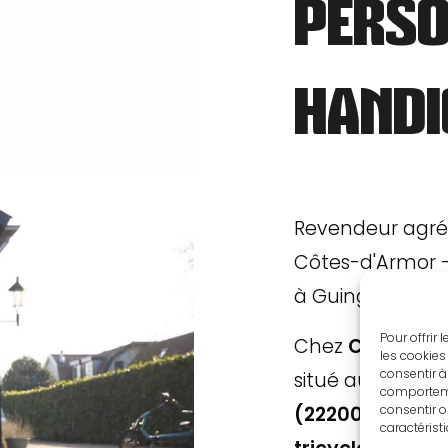
PERS
HANDI
Revendeur agré
Côtes-d'Armor —
à Guingamp
Pour offrir
Chez
Cycles Ma
les cookies
consentir à
situé au
2 rue 
comportemen
(22200)
, nous
consentir o
caractérist