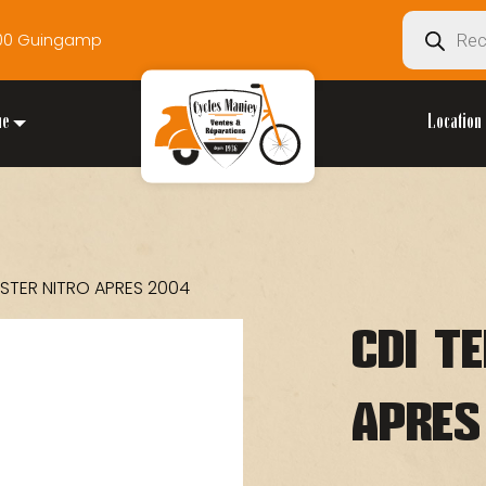
Recherche
2200 Guingamp
de
produits
ue
Location 
OSTER NITRO APRES 2004
CDI T
APRES