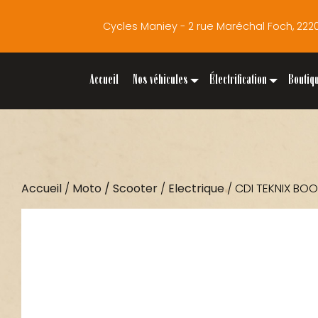
Cycles Maniey - 2 rue Maréchal Foch, 2
Accueil
Nos véhicules
Électrification
Boutiq
Accueil
/
Moto / Scooter
/
Electrique
/ CDI TEKNIX BO