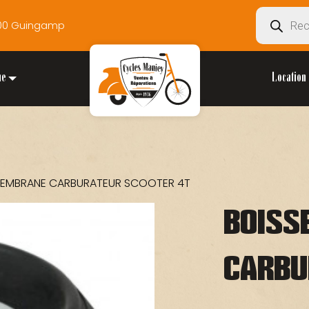
Recherche
2200 Guingamp
de
produits
ue
Location 
MEMBRANE CARBURATEUR SCOOTER 4T
BOISS
CARBU