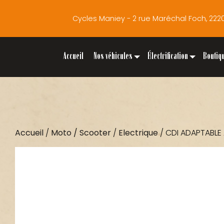
Cycles Maniey - 2 rue Maréchal Foch, 2
Accueil
Nos véhicules
Électrification
Boutiq
Accueil
/
Moto / Scooter
/
Electrique
/ CDI ADAPTABLE