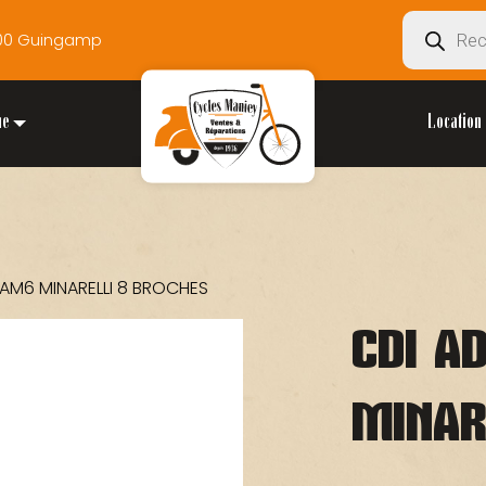
Recherche
2200 Guingamp
de
produits
ue
Location 
 AM6 MINARELLI 8 BROCHES
CDI A
MINAR