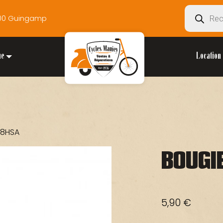
Recherche
2200 Guingamp
de
produits
ue
Location 
R8HSA
BOUGI
5,90
€