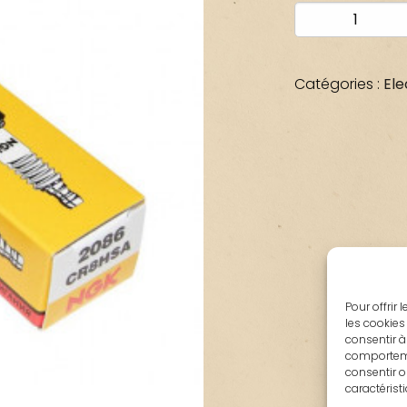
quantité
de
BOUGIE
NGK
Catégories :
Ele
CR8HSA
Pour offrir
les cookies
consentir à
comportemen
consentir o
caractérist