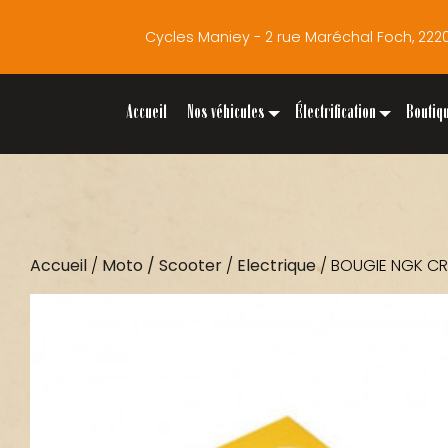
Cycles Maniey - 2 rue Maréchal Foch, 2
Accueil
Nos véhicules
Électrification
Boutiq
Accueil
/
Moto / Scooter
/
Electrique
/ BOUGIE NGK C