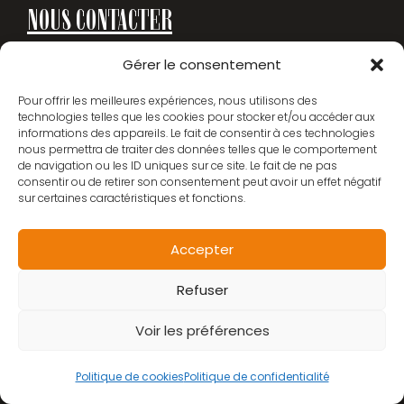
NOUS CONTACTER
Gérer le consentement
TÉLÉPHONE
Pour offrir les meilleures expériences, nous utilisons des
02 96 43 78 64
technologies telles que les cookies pour stocker et/ou accéder aux
informations des appareils. Le fait de consentir à ces technologies
nous permettra de traiter des données telles que le comportement
EMAIL
de navigation ou les ID uniques sur ce site. Le fait de ne pas
consentir ou de retirer son consentement peut avoir un effet négatif
CONTACT@CYCLES-MANIEY.FR
sur certaines caractéristiques et fonctions.
ADRESSE
Accepter
2 rue Maréchal Foch, 22200 Guingamp
Refuser
LES GAMMES
Voir les préférences
Scooters
Politique de cookies
Politique de confidentialité
Vélos