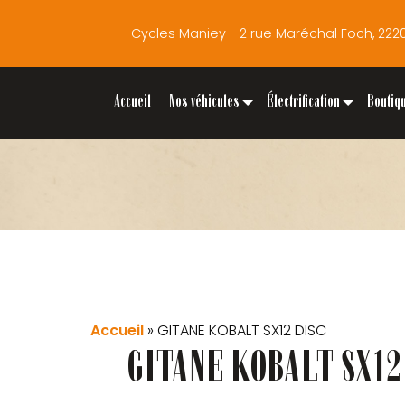
Cycles Maniey - 2 rue Maréchal Foch, 2
Accueil
Nos véhicules
Électrification
Boutiq
Accueil
»
GITANE KOBALT SX12 DISC
GITANE KOBALT SX12