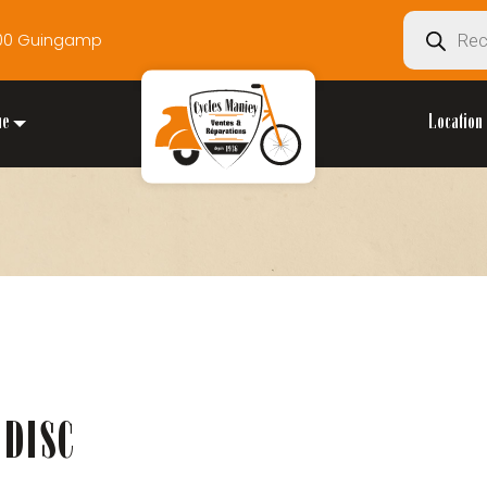
Recherche
2200 Guingamp
de
produits
ue
Location 
 DISC