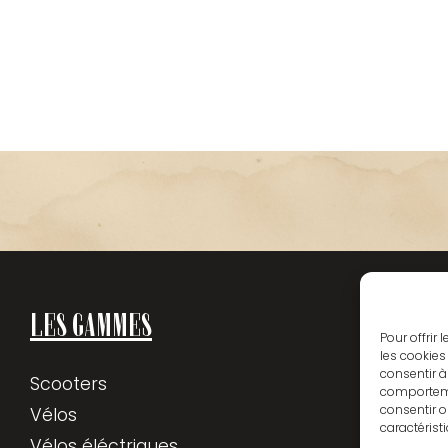
LES GAMMES
NA
Pour offrir
les cookies
consentir à
Scooters
Acc
comportemen
consentir o
Vélos
Ser
caractérist
Vélos éléctriques
His