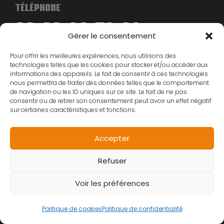
TÉLÉPHONE
02 96 43 78 64
Gérer le consentement
Pour offrir les meilleures expériences, nous utilisons des
EMAIL
technologies telles que les cookies pour stocker et/ou accéder aux
CONTACT@CYCLES-MANIEY.FR
informations des appareils. Le fait de consentir à ces technologies
nous permettra de traiter des données telles que le comportement
ADRESSE
de navigation ou les ID uniques sur ce site. Le fait de ne pas
consentir ou de retirer son consentement peut avoir un effet négatif
2 rue Maréchal Foch, 22200 Guingamp
sur certaines caractéristiques et fonctions.
LES GAMMES
Accepter
Refuser
Scooters
Vélos
Voir les préférences
Vélos éléctriques
Politique de cookies
Politique de confidentialité
Trottinettes Electriques