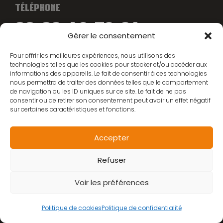
TÉLÉPHONE
02 96 43 78 64
Gérer le consentement
Pour offrir les meilleures expériences, nous utilisons des
EMAIL
technologies telles que les cookies pour stocker et/ou accéder aux
CONTACT@CYCLES-MANIEY.FR
informations des appareils. Le fait de consentir à ces technologies
nous permettra de traiter des données telles que le comportement
ADRESSE
de navigation ou les ID uniques sur ce site. Le fait de ne pas
consentir ou de retirer son consentement peut avoir un effet négatif
2 rue Maréchal Foch, 22200 Guingamp
sur certaines caractéristiques et fonctions.
LES GAMMES
Accepter
Refuser
Scooters
Vélos
Voir les préférences
Vélos éléctriques
Politique de cookies
Politique de confidentialité
Trottinettes Electriques