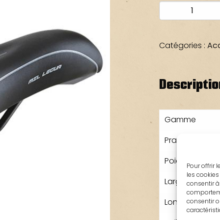
quantité
de
SELLE
LOISIR
Catégories :
Acc
GRAPPA
MIXTE
Descriptio
Gamme
Pratique
Poids en gra
Pour offrir
les cookies
Largeur en m
consentir à
comportemen
Longueur en 
consentir o
caractérist