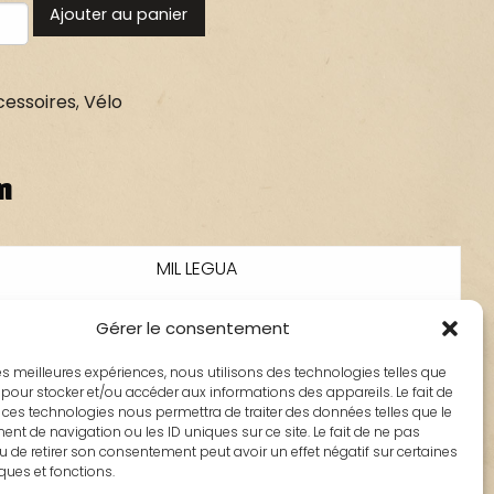
Ajouter au panier
essoires
,
Vélo
n
MIL LEGUA
VTC, Route, VTT, Loisir
Gérer le consentement
mmes
350
 les meilleures expériences, nous utilisons des technologies telles que
 pour stocker et/ou accéder aux informations des appareils. Le fait de
m
160
 ces technologies nous permettra de traiter des données telles que le
t de navigation ou les ID uniques sur ce site. Le fait de ne pas
mm
275
u de retirer son consentement peut avoir un effet négatif sur certaines
iques et fonctions.