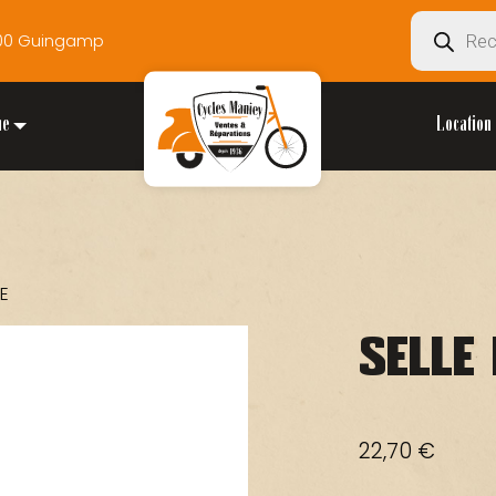
Recherche
2200 Guingamp
de
produits
ue
Location 
TE
SELLE
22,70
€