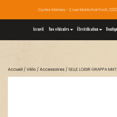
Cycles Maniey - 2 rue Maréchal Foch, 2
Accueil
Nos véhicules
Électrification
Boutiq
Accueil
/
Vélo
/
Accessoires
/ SELLE LOISIR GRAPPA MIX