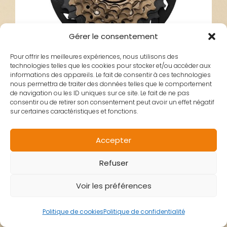
Gérer le consentement
Pour offrir les meilleures expériences, nous utilisons des
technologies telles que les cookies pour stocker et/ou accéder aux
ROUE LIBRE 6
informations des appareils. Le fait de consentir à ces technologies
nous permettra de traiter des données telles que le comportement
de navigation ou les ID uniques sur ce site. Le fait de ne pas
consentir ou de retirer son consentement peut avoir un effet négatif
VITESSES SHIMANO
sur certaines caractéristiques et fonctions.
Accepter
TOURNEY TZ-500
Refuser
14X28
Voir les préférences
Politique de cookies
Politique de confidentialité
15,90
€