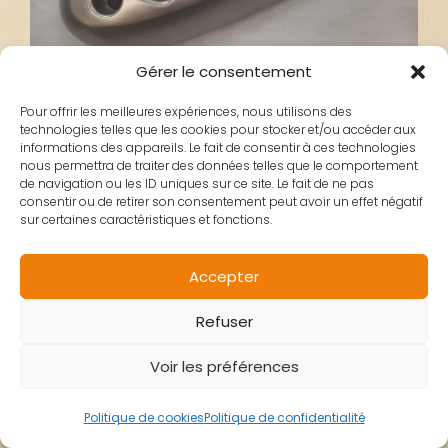
Gérer le consentement
Pour offrir les meilleures expériences, nous utilisons des
PROTECTION POT
technologies telles que les cookies pour stocker et/ou accéder aux
informations des appareils. Le fait de consentir à ces technologies
nous permettra de traiter des données telles que le comportement
de navigation ou les ID uniques sur ce site. Le fait de ne pas
ECHAPPEMENT NEOS
consentir ou de retirer son consentement peut avoir un effet négatif
sur certaines caractéristiques et fonctions.
OEM YAMAHA
Accepter
Refuser
19,90
€
Voir les préférences
quantité
Ajouter au panier
Politique de cookies
Politique de confidentialité
de