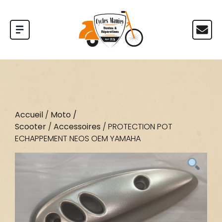
Accueil
/
Moto /
Scooter
/
Accessoires
/ PROTECTION POT
ECHAPPEMENT NEOS OEM YAMAHA