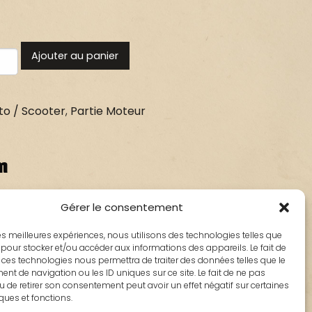
Ajouter au panier
o / Scooter
,
Partie Moteur
n
Gérer le consentement
: 804168
 les meilleures expériences, nous utilisons des technologies telles que
 alu
 pour stocker et/ou accéder aux informations des appareils. Le fait de
 ces technologies nous permettra de traiter des données telles que le
t de navigation ou les ID uniques sur ce site. Le fait de ne pas
TAR(50 cc) de 2014 à 2017
u de retirer son consentement peut avoir un effet négatif sur certaines
iques et fonctions.
O 2T(50 cc) de 2014 à 2017