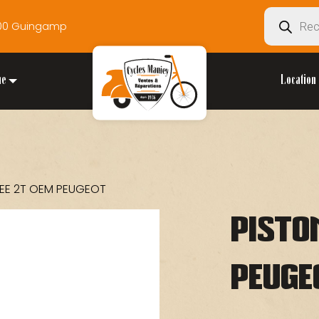
Recherche
2200 Guingamp
de
produits
ue
Location 
BEE 2T OEM PEUGEOT
PISTO
PEUGE