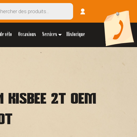
de vélo
Occasions
Services
Historique
N KISBEE 2T OEM
OT