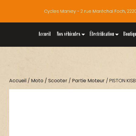
Cycles Maniey - 2 rue Maréchal Foch, 2
Accueil
Nos véhicules
Électrification
Boutiq
Accueil
/
Moto / Scooter
/
Partie Moteur
/ PISTON KIS