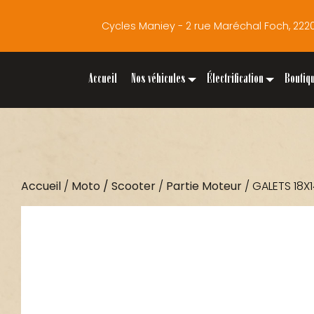
Cycles Maniey - 2 rue Maréchal Foch, 2
Accueil
Nos véhicules
Électrification
Boutiq
Accueil
/
Moto / Scooter
/
Partie Moteur
/ GALETS 18X