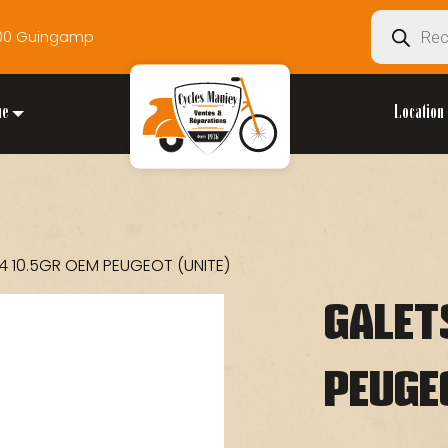
Recherche
2200 Guingamp
de
produits
ue
Location 
14 10.5GR OEM PEUGEOT (UNITE)
GALET
PEUGE