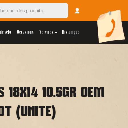
de vélo
Occasions
Services
Historique
S 18X14 10.5GR OEM
OT (UNITE)