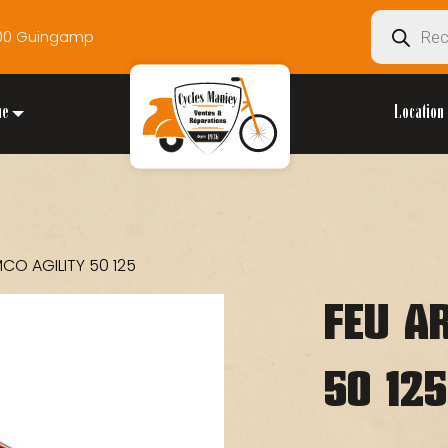
Recherche
2200 Guingamp
de
produits
ue
Location 
MCO AGILITY 50 125
FEU A
50 125