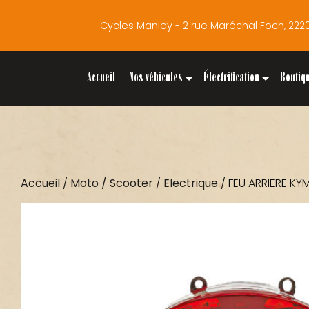
Cycles Maniey - 2 rue Maréchal Foch, 2
Accueil
Nos véhicules
Électrification
Boutiq
Accueil
/
Moto / Scooter
/
Electrique
/ FEU ARRIERE KY