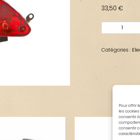
33,50
€
quantité
de
FEU
ARRIERE
Catégories :
Ele
KYMCO
AGILITY
50
125
Pour offrir
les cookies
consentir à
comportemen
consentir o
caractérist