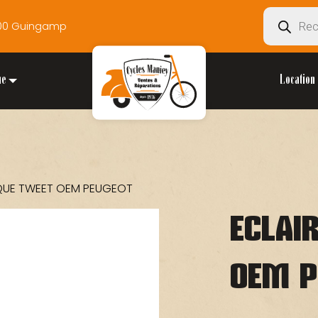
Recherche
2200 Guingamp
de
produits
ue
Location 
AQUE TWEET OEM PEUGEOT
ECLAI
OEM P