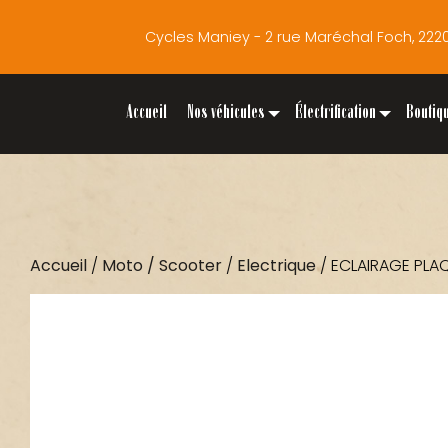
Cycles Maniey - 2 rue Maréchal Foch, 2
Accueil
Nos véhicules
Électrification
Boutiq
Accueil
/
Moto / Scooter
/
Electrique
/ ECLAIRAGE PL