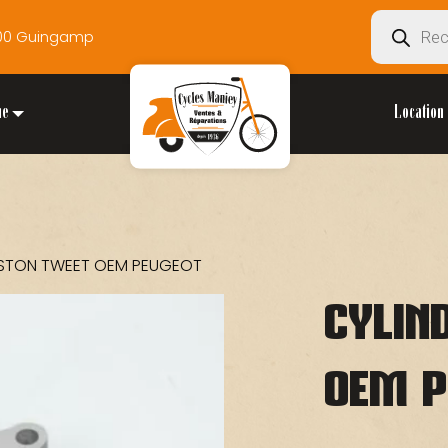
Recherche
2200 Guingamp
de
produits
ue
Location 
PISTON TWEET OEM PEUGEOT
CYLIN
OEM P