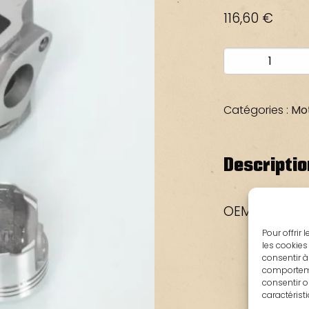
116,60
€
quantité
de
CYLINDRE
PISTON
Catégories :
Mot
TWEET
OEM
PEUGEOT
Descriptio
OEM Peugeot
Pour offrir
les cookies
consentir à
comportemen
consentir o
caractérist