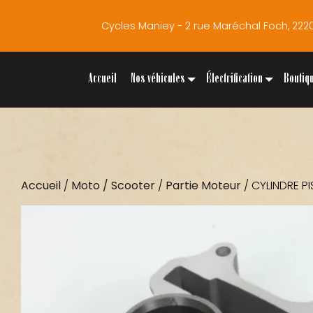
Cycles Maniey - 2 rue Maréchal Foch, 2
Accueil
Nos véhicules
Électrification
Boutiq
Accueil
/
Moto / Scooter
/
Partie Moteur
/ CYLINDRE 