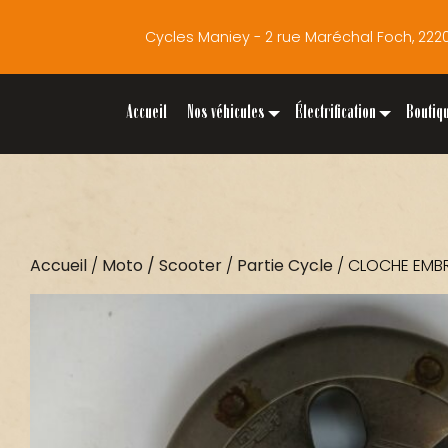
Cycles Maniey - 2 rue Maréchal Foch, 2
Accueil
Nos véhicules
Électrification
Boutiq
Accueil
/
Moto / Scooter
/
Partie Cycle
/ CLOCHE EMBR