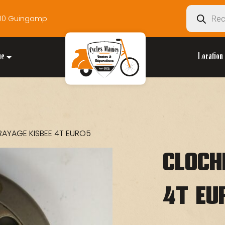
Recherche
2200 Guingamp
de
produits
ue
Location 
AYAGE KISBEE 4T EURO5
CLOCH
4T EU