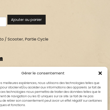
Ajouter au panier
o / Scooter
,
Partie Cycle
n
Gérer le consentement
 : 790443
 les meilleures expériences, nous utilisons des technologies telles que
ion, kilométrage véhicule 6300km, trace de
 pour stocker et/ou accéder aux informations des appareils. Le fait de
 ces technologies nous permettra de traiter des données telles que le
face extérieur
t de navigation ou les ID uniques sur ce site. Le fait de ne pas
u de retirer son consentement peut avoir un effet négatif sur certaines
iques et fonctions.