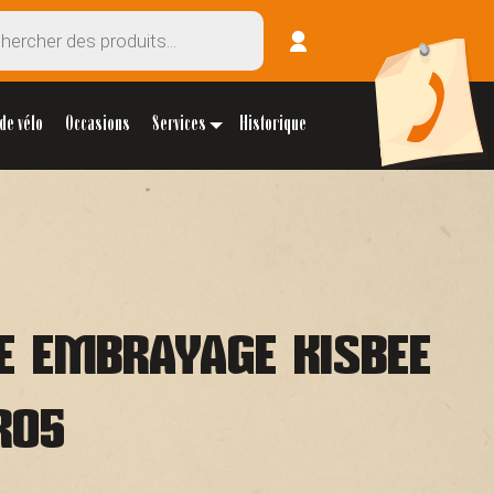
de vélo
Occasions
Services
Historique
E EMBRAYAGE KISBEE
RO5