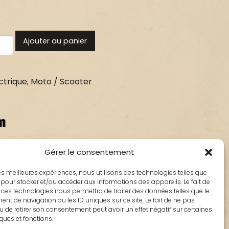
Ajouter au panier
ctrique
,
Moto / Scooter
n
Gérer le consentement
: 6402445
 les meilleures expériences, nous utilisons des technologies telles que
 MP3 250cc, 300cc, 400cc, 500cc de 2008 à
 pour stocker et/ou accéder aux informations des appareils. Le fait de
 ces technologies nous permettra de traiter des données telles que le
 Fuoco 500cc
t de navigation ou les ID uniques sur ce site. Le fait de ne pas
u de retirer son consentement peut avoir un effet négatif sur certaines
iques et fonctions.