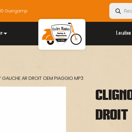
Recherche
2200 Guingamp
de
produits
ue
Location 
V GAUCHE AR DROIT OEM PIAGGIO MP3
CLIGN
DROIT