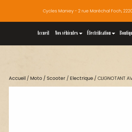
Cycles Maniey - 2 rue Maréchal Foch, 2
Accueil
Nos véhicules
Électrification
Boutiq
Accueil
/
Moto / Scooter
/
Electrique
/ CLIGNOTANT A