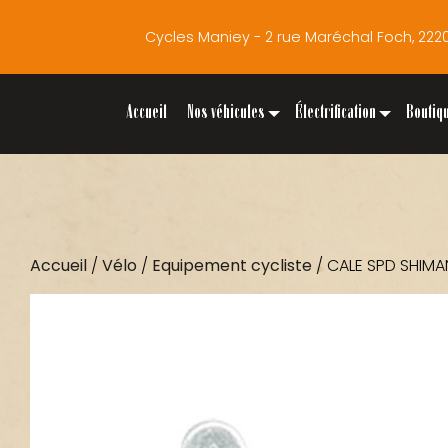
Cycles Maniey - 2 rue Maréchal Foch, 2
Accueil
Nos véhicules
Électrification
Boutiq
Accueil
/
Vélo
/
Equipement cycliste
/ CALE SPD SHIM