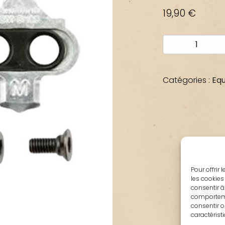
19,90
€
quantité
de
CALE
SPD
Catégories :
Equ
SHIMANO
SM-
SH56
Pour offrir
les cookies
consentir à
comportemen
consentir o
caractérist