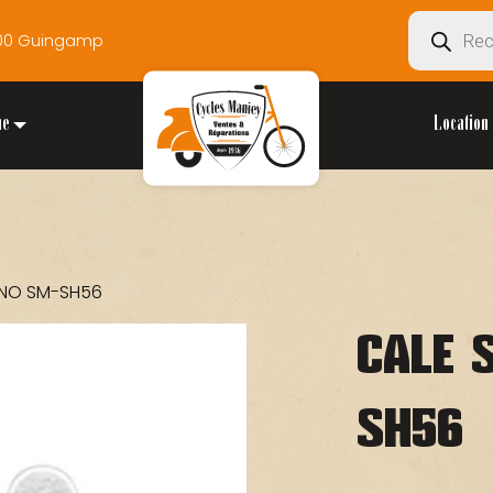
Recherche
2200 Guingamp
de
produits
ue
Location 
ANO SM-SH56
CALE 
SH56