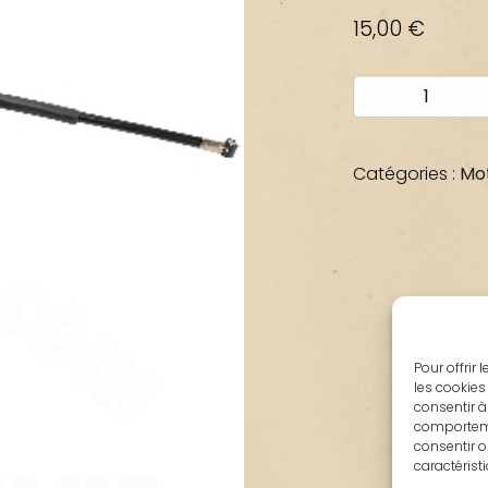
15,00
€
quantité
de
CABLE
EMBRAYAGE
Catégories :
Mot
ARCHIVE
SCRAMBLER
50
Pour offrir
les cookies
consentir à
comportemen
consentir o
caractérist