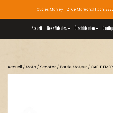
Cycles Maniey - 2 rue Maréchal Foch, 2
Accueil
Nos véhicules
Électrification
Boutiq
Accueil
/
Moto / Scooter
/
Partie Moteur
/ CABLE EMB