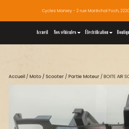
Cycles Maniey - 2 rue Maréchal Foch, 2
Accueil
Nos véhicules
Électrification
Boutiq
Accueil
/
Moto / Scooter
/
Partie Moteur
/ BOITE AIR