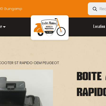
Recherche
2200 Guingamp
de
produits
ue
Location 
 SCOOTER ST RAPIDO OEM PEUGEOT
BOITE
RAPID