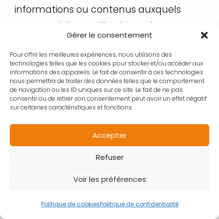
informations ou contenus auxquels
vous accédez. L’utilisation ou la
Gérer le consentement
reproduction des images,
Pour offrir les meilleures expériences, nous utilisons des
photographies ou illustrations de ce site
technologies telles que les cookies pour stocker et/ou accéder aux
informations des appareils. Le fait de consentir à ces technologies
est strictement interdite sans l’accord
nous permettra de traiter des données telles que le comportement
de navigation ou les ID uniques sur ce site. Le fait de ne pas
de leurs auteurs. Toutes infractions sera
consentir ou de retirer son consentement peut avoir un effet négatif
passible de poursuites judiciaires.
sur certaines caractéristiques et fonctions.
En poursuivant votre visite de notre site
Accepter
vous acceptez de respecter les
Refuser
restrictions ci-dessous.
Voir les préférences
RÉALISATION DU SITE
Politique de cookies
Politique de confidentialité
Société