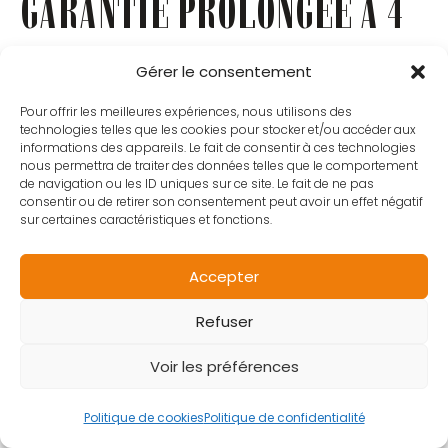
GARANTIE PROLONGEE A 4
ANS
Gérer le consentement
Pour offrir les meilleures expériences, nous utilisons des
technologies telles que les cookies pour stocker et/ou accéder aux
informations des appareils. Le fait de consentir à ces technologies
Publié le :
18 février 2026
nous permettra de traiter des données telles que le comportement
Catégorie :
Actus
de navigation ou les ID uniques sur ce site. Le fait de ne pas
consentir ou de retirer son consentement peut avoir un effet négatif
sur certaines caractéristiques et fonctions.
Accepter
Refuser
Voir les préférences
Politique de cookies
Politique de confidentialité