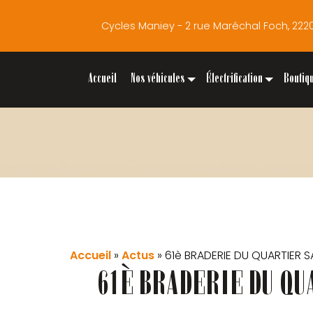
Cycles Maniey - 2 rue Maréchal Foch, 2
Accueil
Nos véhicules
Électrification
Boutiq
Accueil
»
Actus
»
61è BRADERIE DU QUARTIER SA
61È BRADERIE DU QU