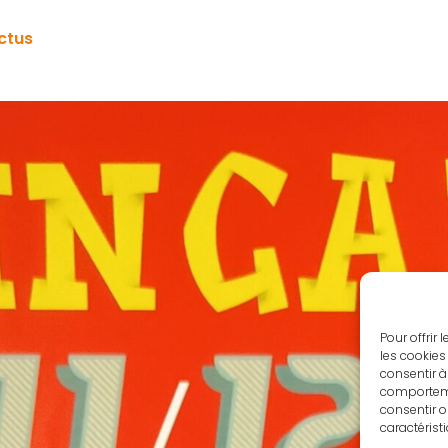
ctus
Pour offrir
les cookies
consentir à
comportemen
consentir o
caractérist