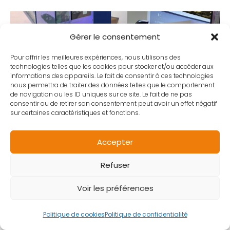
Gérer le consentement
Pour offrir les meilleures expériences, nous utilisons des
technologies telles que les cookies pour stocker et/ou accéder aux
informations des appareils. Le fait de consentir à ces technologies
nous permettra de traiter des données telles que le comportement
de navigation ou les ID uniques sur ce site. Le fait de ne pas
consentir ou de retirer son consentement peut avoir un effet négatif
sur certaines caractéristiques et fonctions.
Accepter
Refuser
Venez découvrir en concession, le
Voir les préférences
nouveau E-Streetzone L1, le nouveau
Politique de cookies
Politique de confidentialité
scooter électrique de Peugeot Motocycles,